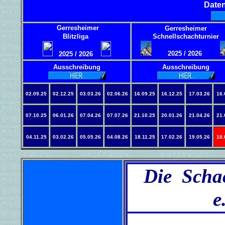
Daten
Gerresheimer
Gerresheimer
Blitzliga
Schnellschachturnier
2025 / 2026
2025 / 2026
Ausschreibung
Ausschreibung
02.09.25
02.12.25
03.03.26
02.06.26
16.09.25
16.12.25
17.03.26
16.
07.10.25
06.01.26
07.04.26
07.07.26
21.10.25
20.01.26
21.04.26
21.
04.11.25
03.02.26
05.05.26
04.08.26
18.11.25
17.02.26
19.05.26
18.
Die Scha
e