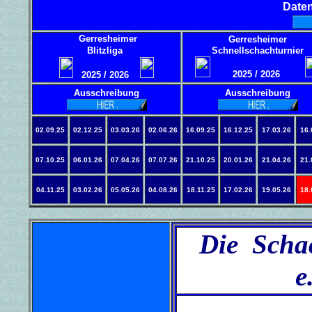
Daten
Gerresheimer
Gerresheimer
Blitzliga
Schnellschachturnier
2025 / 2026
2025 / 2026
Ausschreibung
Ausschreibung
02.09.25
02.12.25
03.03.26
02.06.26
16.09.25
16.12.25
17.03.26
16.
07.10.25
06.01.26
07.04.26
07.07.26
21.10.25
20.01.26
21.04.26
21.
04.11.25
03.02.26
05.05.26
04.08.26
18.11.25
17.02.26
19.05.26
18.
Die Scha
e